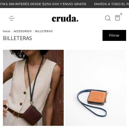
TAS SIN INTERÉS DESDE $250.000 Y ENVÍO GRATIS
ENVÍOS A TODO EL PA
0
Inicio
.
ACCESORIOS
.
BILLETERAS
Filtrar
BILLETERAS