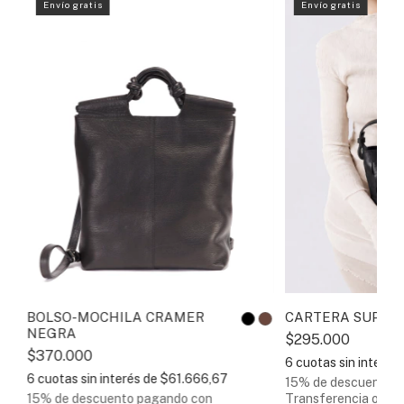
Envío gratis
Envío gratis
BOLSO-MOCHILA CRAMER
CARTERA SUPER
NEGRA
$295.000
$370.000
6
cuotas sin interés
6
cuotas sin interés de
$61.666,67
15% de descuento
p
15% de descuento
pagando con
Transferencia o dep