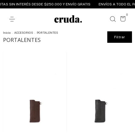
OTAS SIN INTERÉS DESDE $250.000 Y ENVÍO GRATIS
ENVÍOS A TODO EL PA
0
Inicio
.
ACCESORIOS
.
PORTALENTES
Filtrar
PORTALENTES