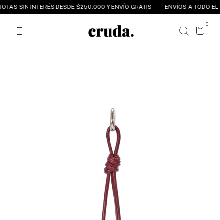
OTAS SIN INTERÉS DESDE $250.000 Y ENVÍO GRATIS
ENVÍOS A TODO EL P
0