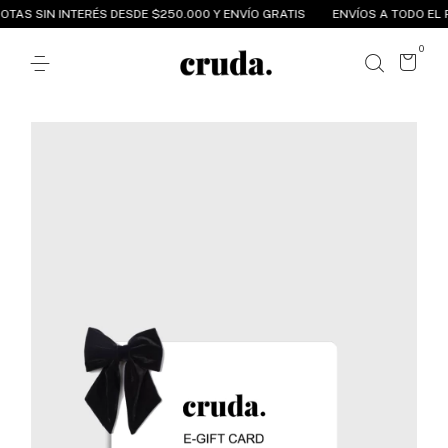
OTAS SIN INTERÉS DESDE $250.000 Y ENVÍO GRATIS
ENVÍOS A TODO EL P
0