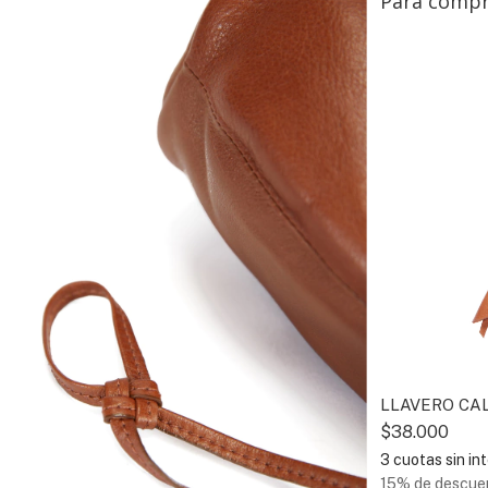
Para compr
CINTURÓN SEGUI SUELA
LLAVERO CA
$65.000
$38.000
3
cuotas sin interés de
$21.666,67
3
cuotas sin in
000
15% de descuento
pagando con
15% de descue