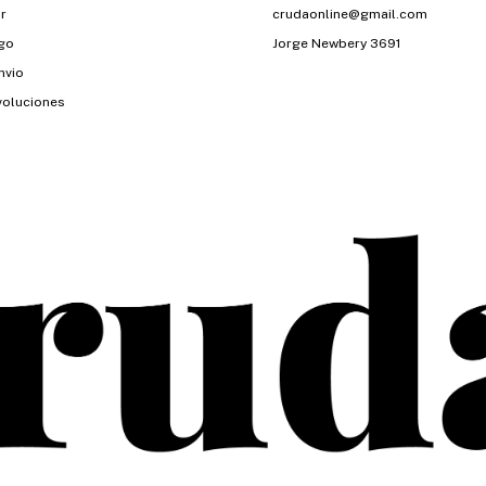
r
crudaonline@gmail.com
go
Jorge Newbery 3691
nvio
voluciones