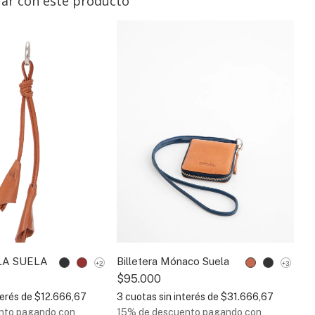
ar con este producto
LA SUELA
Billetera Mónaco Suela
C
+2
+3
S
$95.000
$
terés de
$12.666,67
3
cuotas sin interés de
$31.666,67
3
nto
pagando con
15% de descuento
pagando con