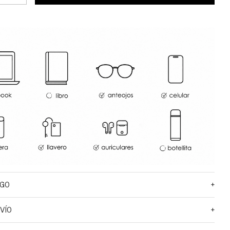
AGO
+
VÍO
+