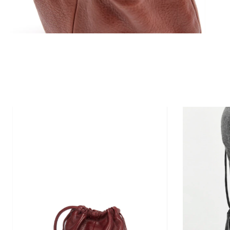
15% de descuento
pagando
Transferencia o depósito b
COMPRAR