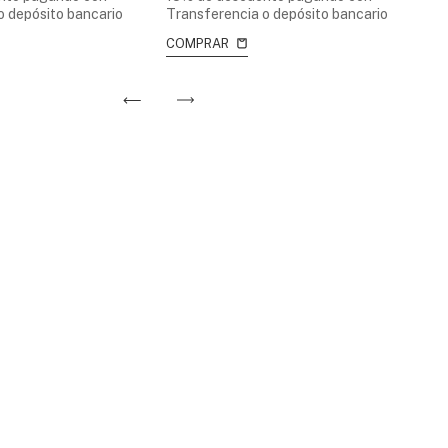
o depósito bancario
Transferencia o depósito bancario
15
Tr
COMPRAR
C