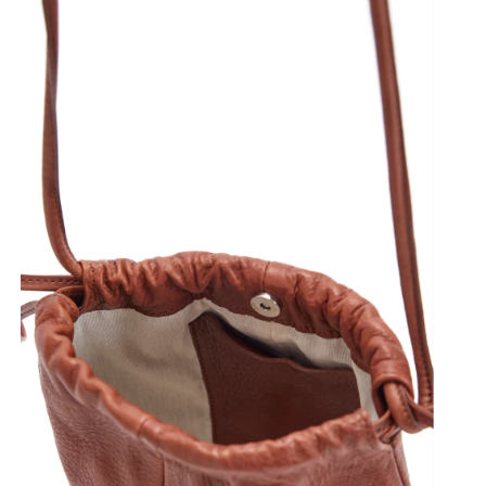
LLAVERO LEMOS
SUELA
$42.000
3
cuotas sin interés de
$14.