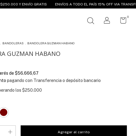
ENVÍO GRATIS
ENVÍOS A TODO EL PAÍS 15% OFF VIA TRANSFERENCIA
R
0
.
BANDOLERAS
.
BANDOLERA GUZMAN HABANO
RA GUZMAN HABANO
terés de
$56.666,67
nto
pagando con Transferencia o depósito bancario
perando los
$250.000