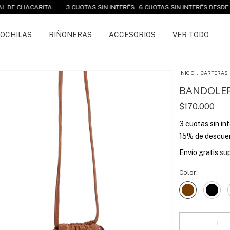
ITA
3 CUOTAS SIN INTERÉS - 6 CUOTAS SIN INTERÉS DESDE $250.000 Y 
OCHILAS
RIÑONERAS
ACCESORIOS
VER TODO
INICIO
.
CARTERAS
BANDOLE
$170.000
3
cuotas sin in
15% de descue
Envío gratis
su
Color: