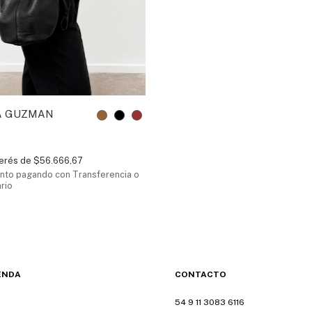
A GUZMAN
terés de
$56.666,67
nto
pagando con Transferencia o
rio
ENDA
CONTACTO
54 9 11 3083 6116